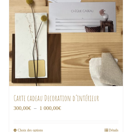
Carte cadeau Decoration d’intérieur
Plage
300,00
€
–
1 000,00
€
de
prix :
Choix des options
Détails
Ce