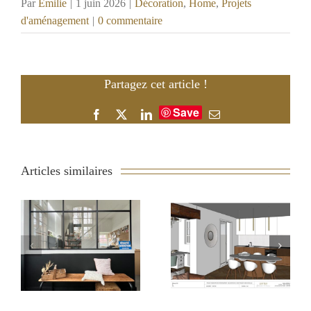
Par
Emilie
|
1 juin 2026
|
Décoration
,
Home
,
Projets
d'aménagement
|
0 commentaire
Partagez cet article !
Save
Facebook
X
LinkedIn
Email
Articles similaires
Rénover un banc
Réagencement
d’école pour une
d’une maison des
entrée vintage
années 60