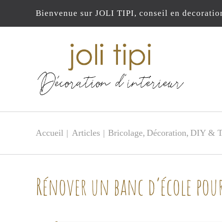
Passer
Bienvenue sur JOLI TIPI, conseil en decoratio
au
contenu
Accueil
Articles
Bricolage
Décoration
DIY & 
Rénover un banc d’école pou