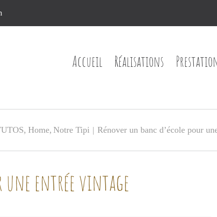
n
Accueil
Réalisations
Prestatio
TUTOS
Home
Notre Tipi
Rénover un banc d’école pour une
r une entrée vintage