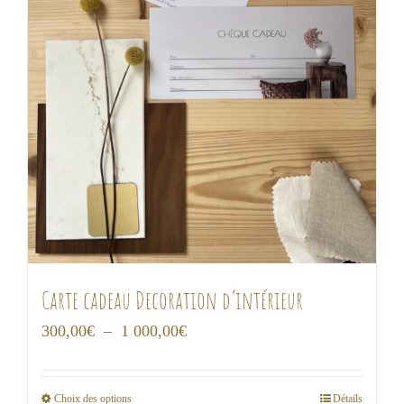
Carte cadeau Decoration d’intérieur
Plage
300,00
€
–
1 000,00
€
de
prix :
Choix des options
Détails
Ce