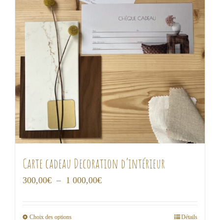
Carte cadeau Decoration d’intérieur
Plage
300,00
€
–
1 000,00
€
de
prix :
Choix des options
Détails
Ce