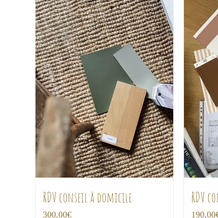
RDV conseil à domicile
RDV co
300,00
€
190,00