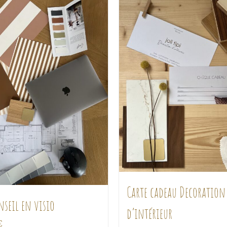
Carte cadeau Decoration
nseil en visio
d’intérieur
€