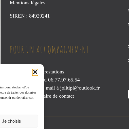
du
Mentions légales
produit
SIREN : 84929241
POUR UN ACCOMPAGNEMENT
Consultez mes prestations
Contactez-moi au 06.77.97.65.54
Envoyez-moi un mail à
jolitipi@outlook.fr
ies pour stocker et/ou
ettra de traiter des données
ou via le
formulaire de contact
onsentir ou de retirer son
Je choisis