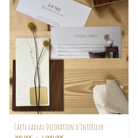
Carte cadeau Decoration d’intérieur
Plage
300,00
€
–
1 000,00
€