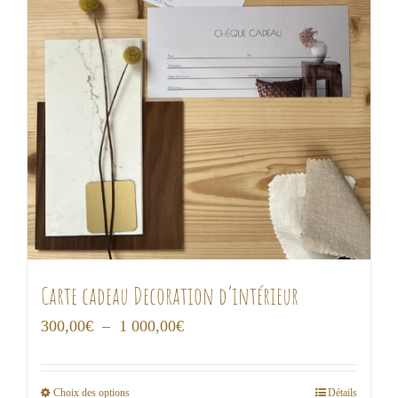
Carte cadeau Decoration d’intérieur
Plage
300,00
€
–
1 000,00
€
de
prix :
Choix des options
Détails
Ce