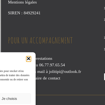
du
Mentions légales
produit
SIREN : 84929241
POUR UN ACCOMPAGNEMENT
Consultez mes prestations
Contactez-moi au 06.77.97.65.54
Envoyez-moi un mail à
jolitipi@outlook.fr
ies pour stocker et/ou
ettra de traiter des données
ou via le
formulaire de contact
onsentir ou de retirer son
Je choisis