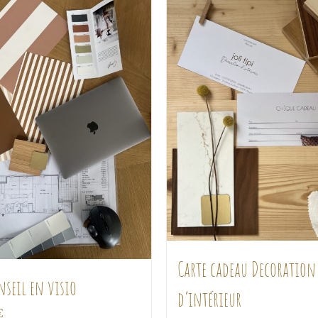
Carte cadeau Decoration
nseil en visio
d’intérieur
€