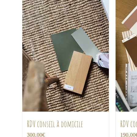
RDV conseil à domicile
RDV co
300,00
€
190,00