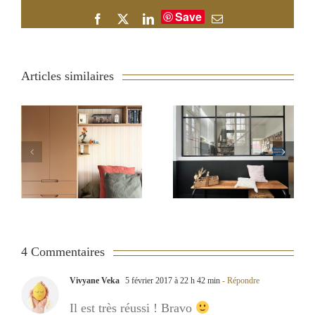
Save
Facebook
X
LinkedIn
Email
Articles similaires
Du sur-mesure
Rénover un banc
pour optimiser un
d’école pour une
appartement neuf
entrée vintage
4 Commentaires
Vivyane Veka
5 février 2017 à 22 h 42 min
- Répondre
Il est très réussi ! Bravo