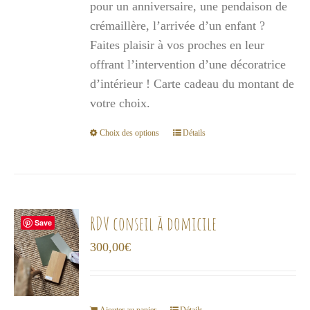
pour un anniversaire, une pendaison de
à
crémaillère, l’arrivée d’un enfant ?
1
Faites plaisir à vos proches en leur
000,00€
offrant l’intervention d’une décoratrice
d’intérieur ! Carte cadeau du montant de
votre choix.
Choix des options
Détails
Ce
produit
a
plusieurs
variations.
RDV conseil à domicile
Save
Les
300,00
€
options
peuvent
être