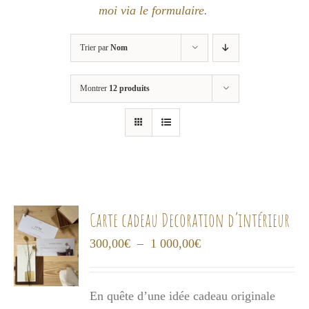
moi via le formulaire
.
Trier par
Nom
Montrer
12 produits
Carte cadeau Decoration d’intérieur
Plage
300,00
€
–
1 000,00
€
de
prix :
En quête d’une idée cadeau originale
300,00€