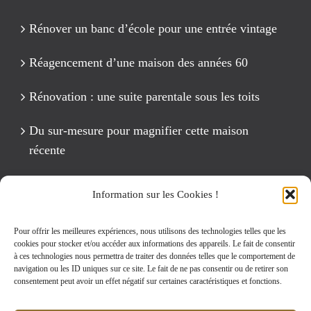
Rénover un banc d’école pour une entrée vintage
Réagencement d’une maison des années 60
Rénovation : une suite parentale sous les toits
Du sur-mesure pour magnifier cette maison
récente
Un anniversaire Cirque Fête foraine
Information sur les Cookies !
Rénovation intégrale d’un appartement de 125 m2
Pour offrir les meilleures expériences, nous utilisons des technologies telles que les
cookies pour stocker et/ou accéder aux informations des appareils. Le fait de consentir
à ces technologies nous permettra de traiter des données telles que le comportement de
navigation ou les ID uniques sur ce site. Le fait de ne pas consentir ou de retirer son
Rechercher:
consentement peut avoir un effet négatif sur certaines caractéristiques et fonctions.