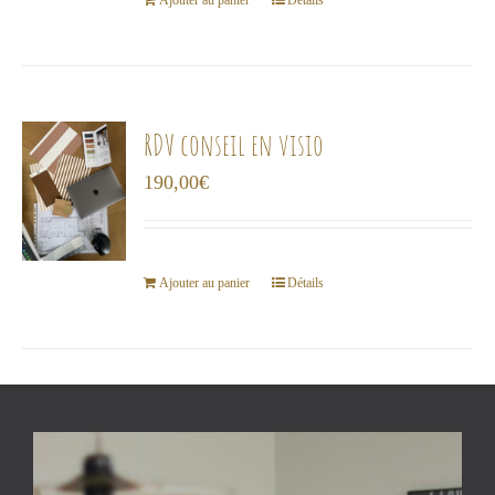
choisies
Ajouter au panier
Détails
sur
la
page
du
RDV conseil en visio
produit
190,00
€
Ajouter au panier
Détails