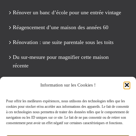
Rénover un banc d’école pour une entrée vintage
Réagencement d’une maison des années 60
Rénovation : une suite parentale sous les toits
Du sur-mesure pour magnifier cette maison
récente
Un anniversaire Cirque Fête foraine
Information sur les Cookies !
Rénovation intégrale d’un appartement de 125 m2
Pour offrir les meilleures expériences, nous utilisons des technologies telles que les
cookies pour stocker et/ou accéder aux informations des appareils. Le fait de consentir
à ces technologies nous permettra de traiter des données telles que le comportement de
navigation ou les ID uniques sur ce site. Le fait de ne pas consentir ou de retirer son
Rechercher:
consentement peut avoir un effet négatif sur certaines caractéristiques et fonctions.