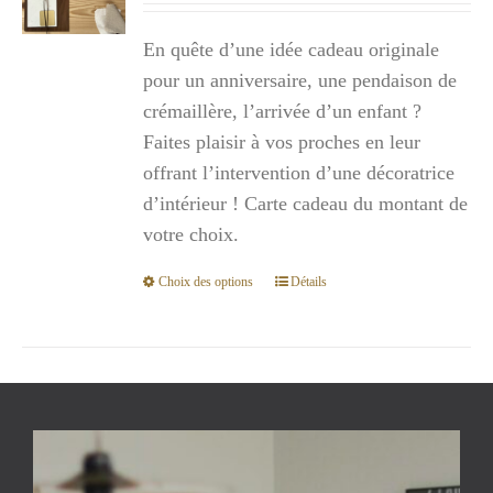
prix :
En quête d’une idée cadeau originale
300,00€
pour un anniversaire, une pendaison de
à
crémaillère, l’arrivée d’un enfant ?
1
Faites plaisir à vos proches en leur
000,00€
offrant l’intervention d’une décoratrice
d’intérieur ! Carte cadeau du montant de
votre choix.
Choix des options
Détails
Ce
produit
a
plusieurs
variations.
Les
options