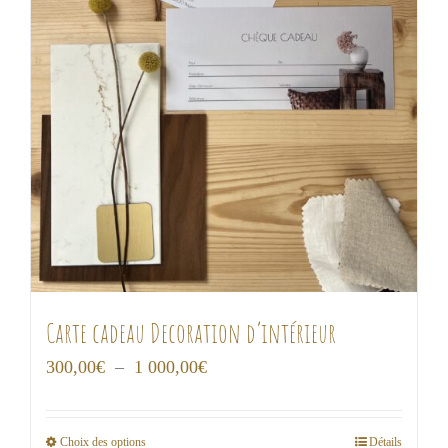
Carte cadeau Decoration d’intérieur
Plage
300,00
€
–
1 000,00
€
de
prix :
Choix des options
Détails
Ce