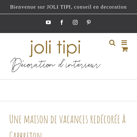
Passer
Bienvenue sur JOLI TIPI, conseil en decoration
au
contenu
YouTube
Facebook
Instagram
Pinterest
Une maison de vacances redécorée à
Capbreton