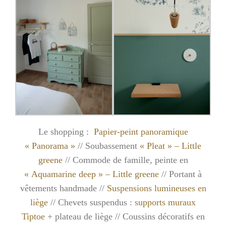
Le shopping :
Papier-peint panoramique
« Panorama »
// Soubassement
« Pleat » – Little
greene
// Commode de famille, peinte en
« Aquamarine deep » – Little greene
// Portant à
vêtements handmade //
Suspensions lumineuses en
liège
// Chevets suspendus :
supports muraux
Tiptoe
+ plateau de liège // Coussins décoratifs en