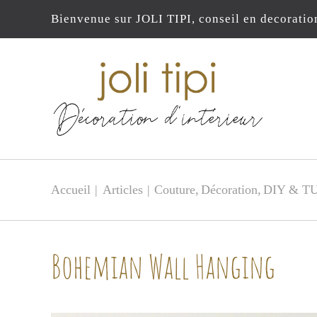
Passer
Bienvenue sur JOLI TIPI, conseil en decoratio
au
contenu
Accueil
Articles
Couture
Décoration
DIY & T
Bohemian Wall Hanging