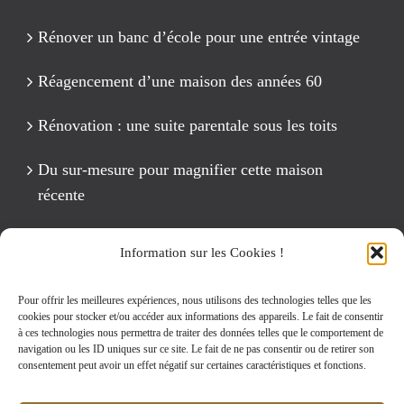
Rénover un banc d’école pour une entrée vintage
Réagencement d’une maison des années 60
Rénovation : une suite parentale sous les toits
Du sur-mesure pour magnifier cette maison
récente
Un anniversaire Cirque Fête foraine
Information sur les Cookies !
Rénovation intégrale d’un appartement de 125 m2
Pour offrir les meilleures expériences, nous utilisons des technologies telles que les
cookies pour stocker et/ou accéder aux informations des appareils. Le fait de consentir
à ces technologies nous permettra de traiter des données telles que le comportement de
navigation ou les ID uniques sur ce site. Le fait de ne pas consentir ou de retirer son
Rechercher:
consentement peut avoir un effet négatif sur certaines caractéristiques et fonctions.