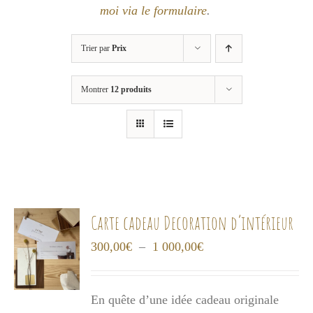
moi via le formulaire
.
Trier par
Prix
Montrer
12 produits
Carte cadeau Decoration d’intérieur
Plage
300,00
€
–
1 000,00
€
de
prix :
En quête d’une idée cadeau originale
300,00€