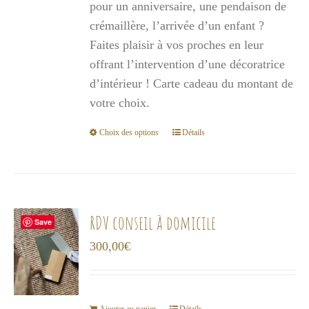
pour un anniversaire, une pendaison de
à
crémaillère, l’arrivée d’un enfant ?
1
Faites plaisir à vos proches en leur
000,00€
offrant l’intervention d’une décoratrice
d’intérieur ! Carte cadeau du montant de
votre choix.
Choix des options
Détails
Ce
produit
a
plusieurs
variations.
RDV conseil à domicile
Save
Les
300,00
€
options
peuvent
être