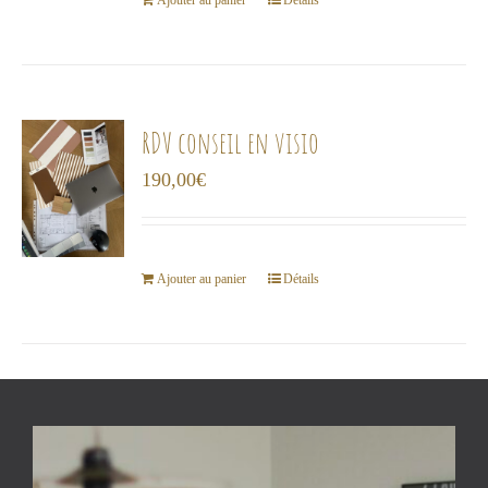
choisies
Ajouter au panier
Détails
sur
la
page
du
RDV conseil en visio
produit
190,00
€
Ajouter au panier
Détails