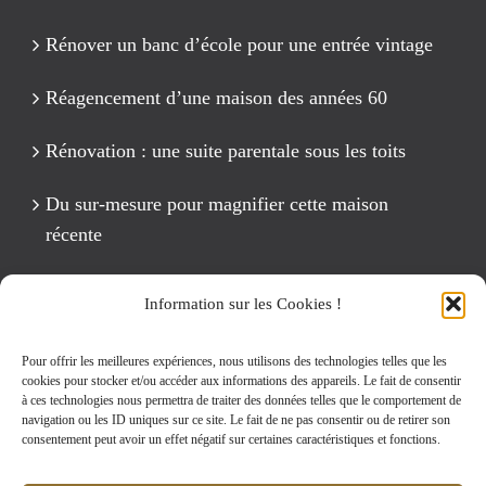
Rénover un banc d’école pour une entrée vintage
Réagencement d’une maison des années 60
Rénovation : une suite parentale sous les toits
Du sur-mesure pour magnifier cette maison
récente
Un anniversaire Cirque Fête foraine
Information sur les Cookies !
Rénovation intégrale d’un appartement de 125 m2
Pour offrir les meilleures expériences, nous utilisons des technologies telles que les
cookies pour stocker et/ou accéder aux informations des appareils. Le fait de consentir
à ces technologies nous permettra de traiter des données telles que le comportement de
navigation ou les ID uniques sur ce site. Le fait de ne pas consentir ou de retirer son
Rechercher:
consentement peut avoir un effet négatif sur certaines caractéristiques et fonctions.