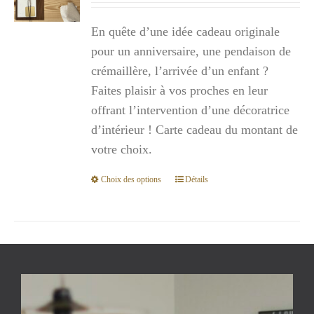
prix :
En quête d’une idée cadeau originale
300,00€
pour un anniversaire, une pendaison de
à
crémaillère, l’arrivée d’un enfant ?
1
Faites plaisir à vos proches en leur
000,00€
offrant l’intervention d’une décoratrice
d’intérieur ! Carte cadeau du montant de
votre choix.
Choix des options
Détails
Ce
produit
a
plusieurs
variations.
Les
options