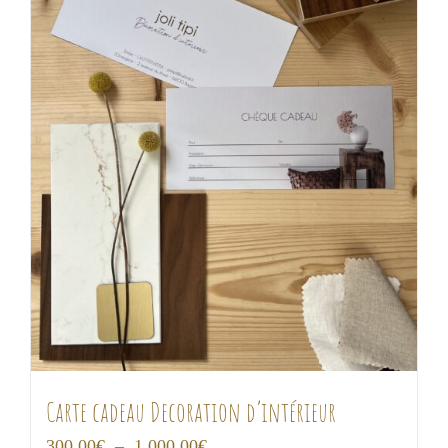
Carte cadeau Decoration d’intérieur
Plage
300,00
€
–
1 000,00
€