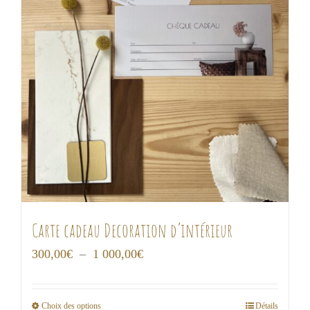
Carte cadeau Decoration d’intérieur
Plage
300,00
€
–
1 000,00
€
de
prix :
Choix des options
Détails
Ce