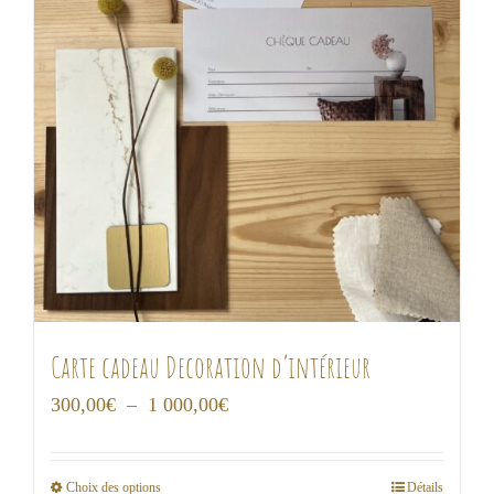
Carte cadeau Decoration d’intérieur
Plage
300,00
€
–
1 000,00
€
de
prix :
Choix des options
Détails
Ce