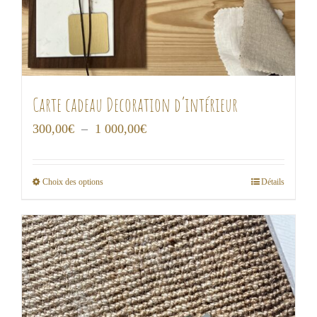
Carte cadeau Decoration d’intérieur
Plage
300,00
€
–
1 000,00
€
de
prix :
Choix des options
Détails
Ce
300,00€
produit
à
a
1
plusieurs
000,00€
variations.
Les
options