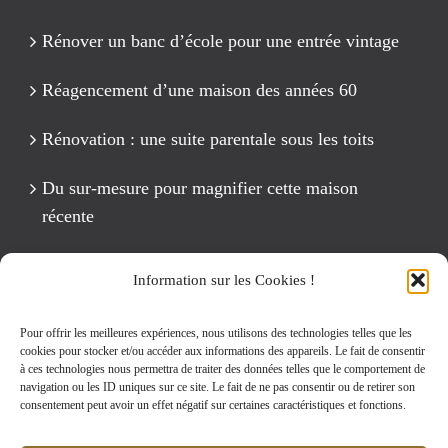
Rénover un banc d’école pour une entrée vintage
Réagencement d’une maison des années 60
Rénovation : une suite parentale sous les toits
Du sur-mesure pour magnifier cette maison
récente
Un anniversaire Cirque Fête foraine
Information sur les Cookies !
Rénovation intégrale d’un appartement de 125 m2
Pour offrir les meilleures expériences, nous utilisons des technologies telles que les
cookies pour stocker et/ou accéder aux informations des appareils. Le fait de consentir
à ces technologies nous permettra de traiter des données telles que le comportement de
navigation ou les ID uniques sur ce site. Le fait de ne pas consentir ou de retirer son
Rechercher:
consentement peut avoir un effet négatif sur certaines caractéristiques et fonctions.