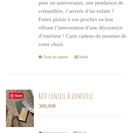
pour un anniversaire, une pendaison de
à
crémaillère, l’arrivée d’un enfant ?
1
Faites plaisir à vos proches en leur
000,00€
offrant l’intervention d’une décoratrice
d’intérieur ! Carte cadeau du montant de
votre choix.
Choix des options
Détails
Ce
produit
a
plusieurs
variations.
RDV conseil à domicile
Save
Les
300,00
€
options
peuvent
être