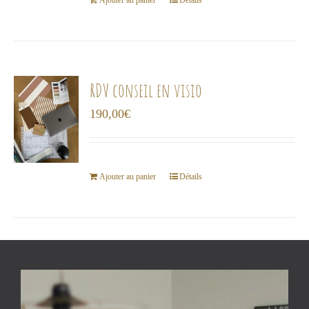
choisies
Ajouter au panier
Détails
sur
la
page
du
RDV conseil en visio
produit
190,00
€
Ajouter au panier
Détails