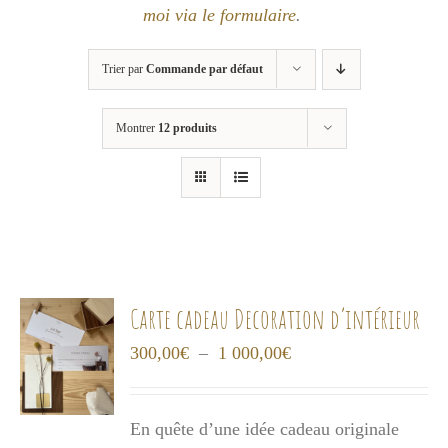
moi via le formulaire
.
Trier par
Commande par défaut
Montrer
12 produits
Carte cadeau Decoration d’intérieur
Plage
300,00
€
–
1 000,00
€
de
prix :
En quête d’une idée cadeau originale
300,00€