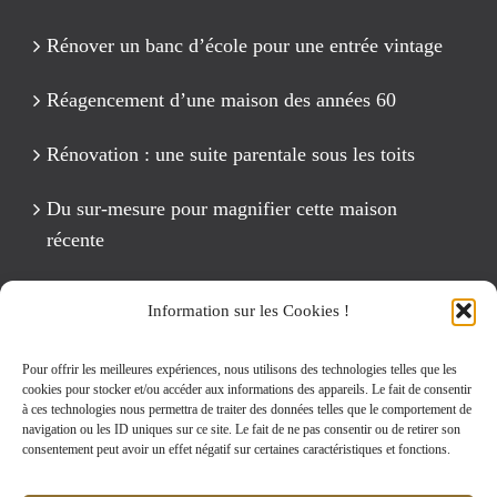
Rénover un banc d’école pour une entrée vintage
Réagencement d’une maison des années 60
Rénovation : une suite parentale sous les toits
Du sur-mesure pour magnifier cette maison
récente
Un anniversaire Cirque Fête foraine
Information sur les Cookies !
Rénovation intégrale d’un appartement de 125 m2
Pour offrir les meilleures expériences, nous utilisons des technologies telles que les
cookies pour stocker et/ou accéder aux informations des appareils. Le fait de consentir
à ces technologies nous permettra de traiter des données telles que le comportement de
navigation ou les ID uniques sur ce site. Le fait de ne pas consentir ou de retirer son
Rechercher:
consentement peut avoir un effet négatif sur certaines caractéristiques et fonctions.