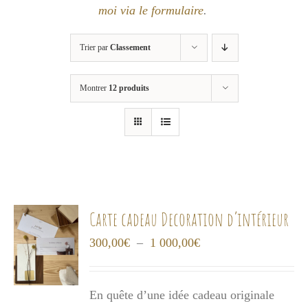
moi via le formulaire
.
Trier par
Classement
Montrer
12 produits
Carte cadeau Decoration d’intérieur
Plage
300,00
€
–
1 000,00
€
de
prix :
En quête d’une idée cadeau originale
300,00€