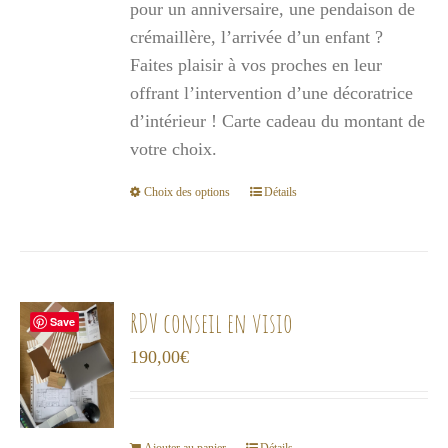
pour un anniversaire, une pendaison de
à
crémaillère, l’arrivée d’un enfant ?
1
Faites plaisir à vos proches en leur
000,00€
offrant l’intervention d’une décoratrice
d’intérieur ! Carte cadeau du montant de
votre choix.
Choix des options
Détails
Ce
produit
a
plusieurs
variations.
RDV conseil en visio
Save
Les
190,00
€
options
peuvent
être