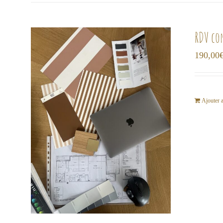
RDV co
190,00
Ajouter 