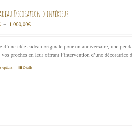
cadeau Decoration d’intérieur
Plage
€
–
1 000,00
€
de
prix :
e d’une idée cadeau originale pour un anniversaire, une pendai
300,00€
 à vos proches en leur offrant l’intervention d’une décoratrice
à
1
s options
Détails
Ce
000,00€
produit
a
plusieurs
variations.
Les
options
peuvent