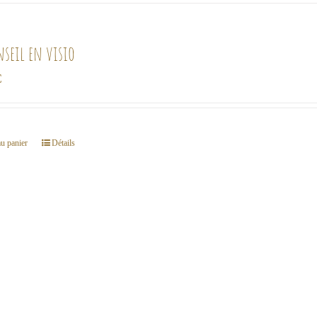
nseil en visio
€
au panier
Détails