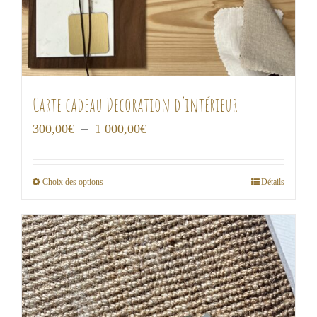
Carte cadeau Decoration d’intérieur
Plage
300,00
€
–
1 000,00
€
de
prix :
Choix des options
Détails
Ce
300,00€
produit
à
a
1
plusieurs
000,00€
variations.
Les
options