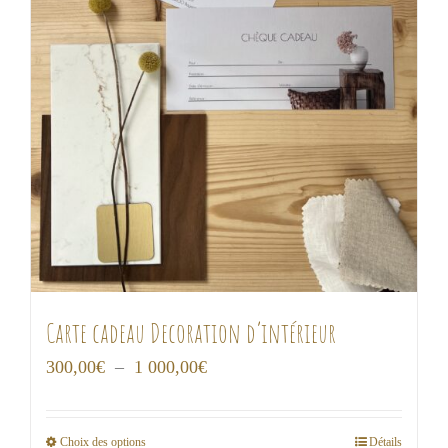
Carte cadeau Decoration d’intérieur
Plage
300,00
€
–
1 000,00
€
de
prix :
Choix des options
Détails
Ce