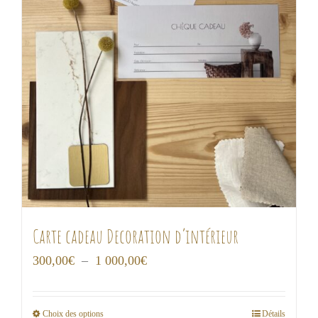
Carte cadeau Decoration d’intérieur
Plage
300,00
€
–
1 000,00
€
de
prix :
Choix des options
Détails
Ce