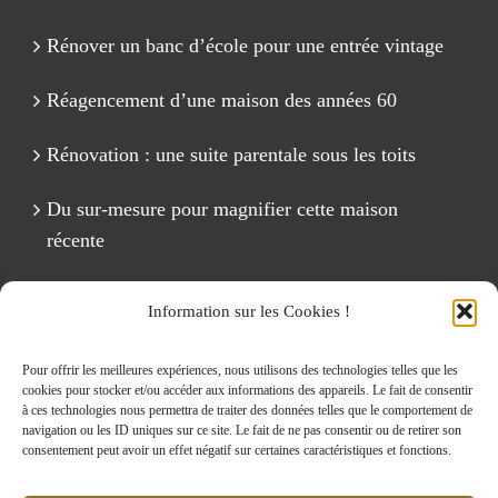
Rénover un banc d’école pour une entrée vintage
Réagencement d’une maison des années 60
Rénovation : une suite parentale sous les toits
Du sur-mesure pour magnifier cette maison
récente
Un anniversaire Cirque Fête foraine
Information sur les Cookies !
Rénovation intégrale d’un appartement de 125 m2
Pour offrir les meilleures expériences, nous utilisons des technologies telles que les
cookies pour stocker et/ou accéder aux informations des appareils. Le fait de consentir
à ces technologies nous permettra de traiter des données telles que le comportement de
navigation ou les ID uniques sur ce site. Le fait de ne pas consentir ou de retirer son
Rechercher:
consentement peut avoir un effet négatif sur certaines caractéristiques et fonctions.