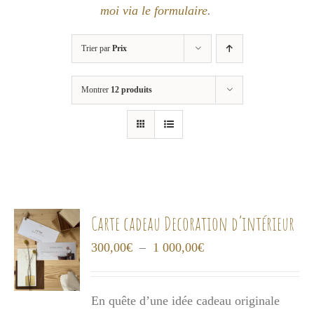
moi via le formulaire
.
Trier par
Prix
Montrer
12 produits
Carte cadeau Decoration d’intérieur
Plage
300,00
€
–
1 000,00
€
de
prix :
En quête d’une idée cadeau originale
300,00€