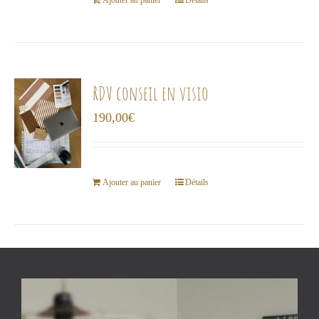
choisies
Ajouter au panier
Détails
sur
la
page
du
RDV conseil en visio
produit
190,00
€
Ajouter au panier
Détails