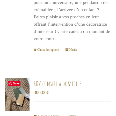
pour un anniversaire, une pendaison de
à
crémaillère, l’arrivée d’un enfant ?
1
Faites plaisir à vos proches en leur
000,00€
offrant l’intervention d’une décoratrice
d’intérieur ! Carte cadeau du montant de
votre choix.
Choix des options
Détails
Ce
produit
a
plusieurs
variations.
RDV conseil à domicile
Save
Les
300,00
€
options
peuvent
être