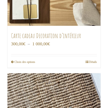
Carte cadeau Decoration d’intérieur
Plage
300,00
€
–
1 000,00
€
de
prix :
Choix des options
Détails
Ce
300,00€
produit
à
a
1
plusieurs
000,00€
variations.
Les
options