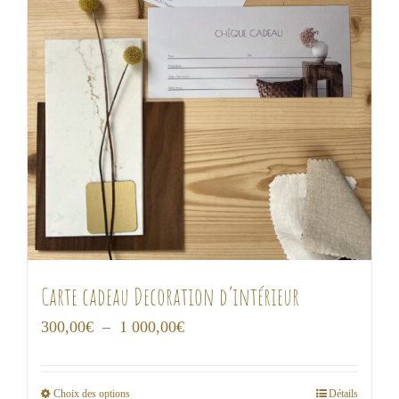
Carte cadeau Decoration d’intérieur
Plage
300,00
€
–
1 000,00
€
de
prix :
Choix des options
Détails
Ce