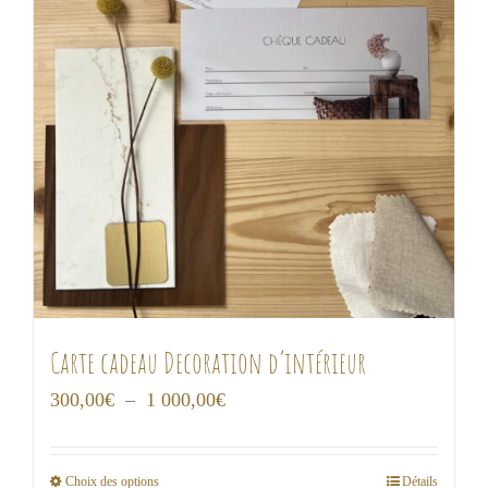
Carte cadeau Decoration d’intérieur
Plage
300,00
€
–
1 000,00
€
de
prix :
Choix des options
Détails
Ce