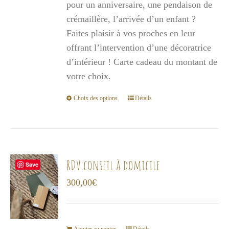
pour un anniversaire, une pendaison de
à
crémaillère, l’arrivée d’un enfant ?
1
Faites plaisir à vos proches en leur
000,00€
offrant l’intervention d’une décoratrice
d’intérieur ! Carte cadeau du montant de
votre choix.
Choix des options
Détails
Ce
produit
a
plusieurs
variations.
RDV conseil à domicile
Save
Les
300,00
€
options
peuvent
être