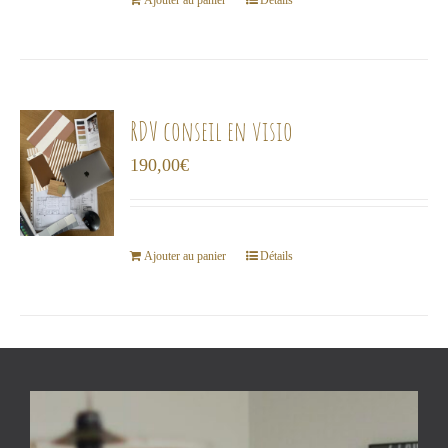
choisies
Ajouter au panier
Détails
sur
la
page
du
RDV conseil en visio
produit
190,00
€
Ajouter au panier
Détails