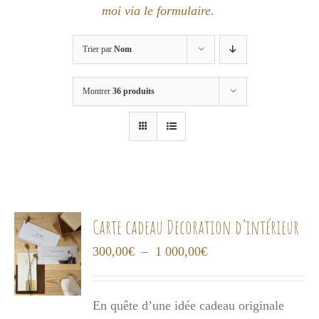
moi via le formulaire
.
Trier par
Nom
Montrer
36 produits
Carte cadeau Decoration d’intérieur
Plage
300,00
€
–
1 000,00
€
de
prix :
En quête d’une idée cadeau originale
300,00€