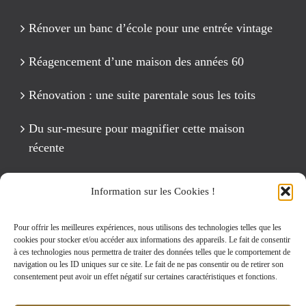
Rénover un banc d’école pour une entrée vintage
Réagencement d’une maison des années 60
Rénovation : une suite parentale sous les toits
Du sur-mesure pour magnifier cette maison
récente
Un anniversaire Cirque Fête foraine
Information sur les Cookies !
Rénovation intégrale d’un appartement de 125 m2
Pour offrir les meilleures expériences, nous utilisons des technologies telles que les
cookies pour stocker et/ou accéder aux informations des appareils. Le fait de consentir
à ces technologies nous permettra de traiter des données telles que le comportement de
navigation ou les ID uniques sur ce site. Le fait de ne pas consentir ou de retirer son
Rechercher:
consentement peut avoir un effet négatif sur certaines caractéristiques et fonctions.