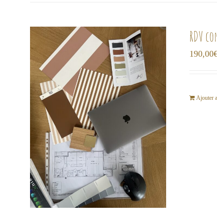
RDV co
190,00
Ajouter 