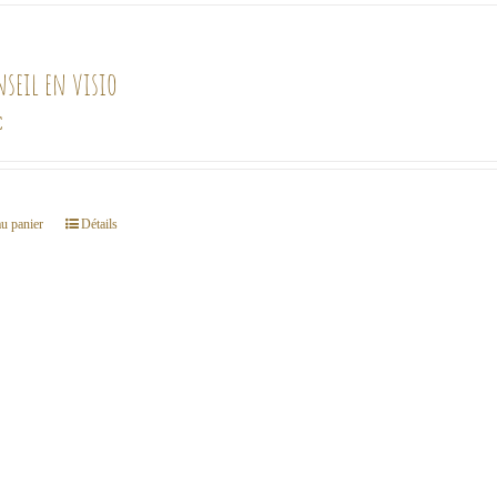
nseil en visio
€
au panier
Détails