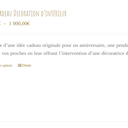
cadeau Decoration d’intérieur
Plage
€
–
1 000,00
€
de
prix :
e d’une idée cadeau originale pour un anniversaire, une pendai
300,00€
 à vos proches en leur offrant l’intervention d’une décoratrice
à
1
s options
Détails
Ce
000,00€
produit
a
plusieurs
variations.
Les
options
peuvent