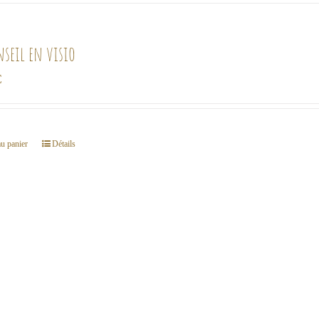
nseil en visio
€
au panier
Détails