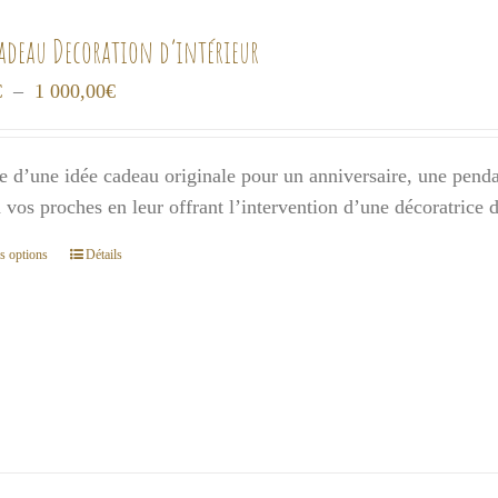
cadeau Decoration d’intérieur
Plage
€
–
1 000,00
€
de
prix :
e d’une idée cadeau originale pour un anniversaire, une pendai
300,00€
 à vos proches en leur offrant l’intervention d’une décoratrice
à
1
s options
Détails
Ce
000,00€
produit
a
plusieurs
variations.
Les
options
peuvent