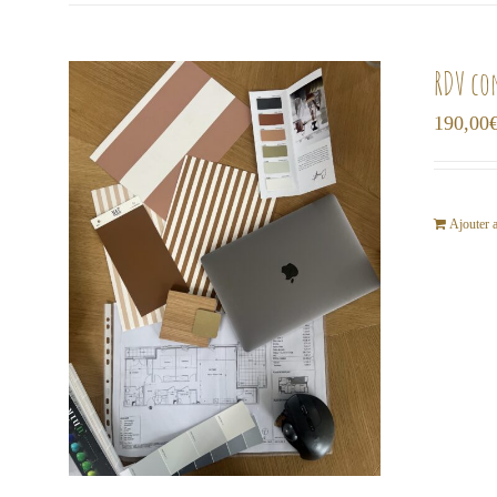
RDV co
190,00
Ajouter 