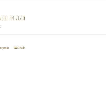
nseil en visio
€
au panier
Détails