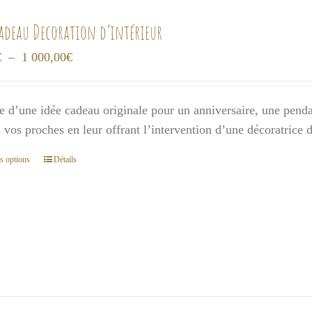
cadeau Decoration d’intérieur
Plage
€
–
1 000,00
€
de
prix :
e d’une idée cadeau originale pour un anniversaire, une pendai
300,00€
 à vos proches en leur offrant l’intervention d’une décoratrice
à
1
s options
Détails
Ce
000,00€
produit
a
plusieurs
variations.
Les
options
peuvent