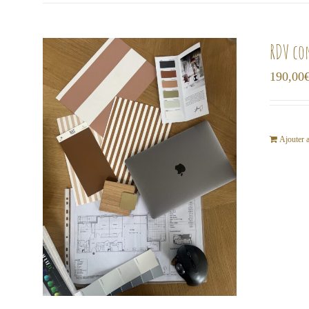
RDV co
190,00
Ajouter 