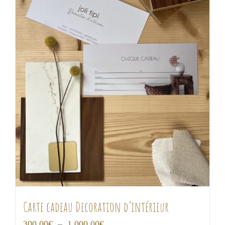
Carte cadeau Decoration d’intérieur
Plage
300,00
€
–
1 000,00
€