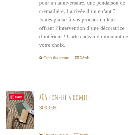
pour un anniversaire, une pendaison de
à
crémaillère, l’arrivée d’un enfant ?
1
Faites plaisir à vos proches en leur
000,00€
offrant l’intervention d’une décoratrice
d’intérieur ! Carte cadeau du montant de
votre choix.
Choix des options
Détails
Ce
produit
a
plusieurs
variations.
RDV conseil à domicile
Save
Les
300,00
€
options
peuvent
être