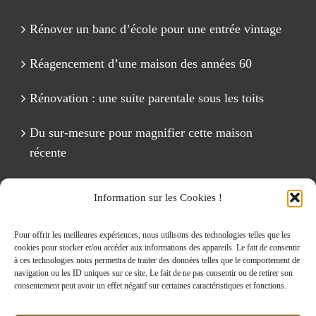
Rénover un banc d’école pour une entrée vintage
Réagencement d’une maison des années 60
Rénovation : une suite parentale sous les toits
Du sur-mesure pour magnifier cette maison
récente
Un anniversaire Cirque Fête foraine
Information sur les Cookies !
Rénovation intégrale d’un appartement de 125 m2
Pour offrir les meilleures expériences, nous utilisons des technologies telles que les
cookies pour stocker et/ou accéder aux informations des appareils. Le fait de consentir
à ces technologies nous permettra de traiter des données telles que le comportement de
navigation ou les ID uniques sur ce site. Le fait de ne pas consentir ou de retirer son
Rechercher:
consentement peut avoir un effet négatif sur certaines caractéristiques et fonctions.