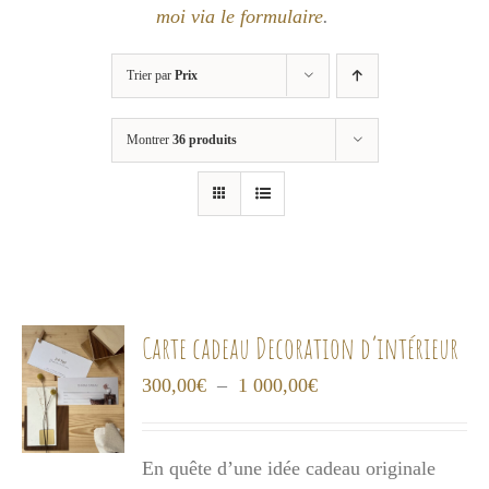
moi via le formulaire
.
Trier par
Prix
Montrer
36 produits
Carte cadeau Decoration d’intérieur
Plage
300,00
€
–
1 000,00
€
de
prix :
En quête d’une idée cadeau originale
300,00€