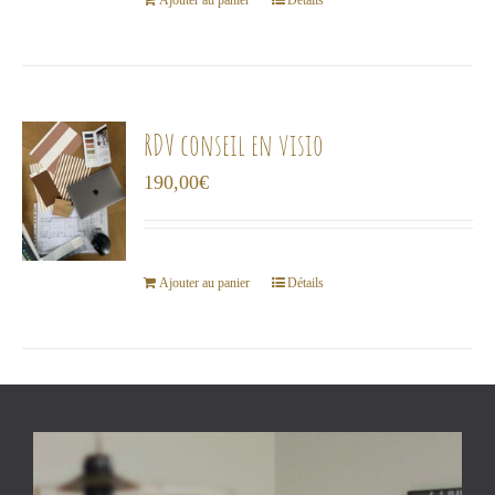
choisies
Ajouter au panier
Détails
sur
la
page
du
RDV conseil en visio
produit
190,00
€
Ajouter au panier
Détails