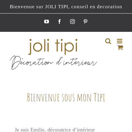
Passer
Bienvenue sur JOLI TIPI, conseil en decoration
au
contenu
YouTube
Facebook
Instagram
Pinterest
Bienvenue sous mon Tipi
Je suis Emilie, décoratrice d’intérieur