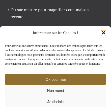
Du sur-mesure pour magnifier cette maison
récente
Un anniversaire Cirque Fête foraine
Information sur les Cookies !
Rénovation intégrale d’un appartement de 125 m2
Pour offrir les meilleures expériences, nous utilisons des technologies telles que les
cookies pour stocker et/ou accéder aux informations des appareils. Le fait de consentir
à ces technologies nous permettra de traiter des données telles que le comportement de
navigation ou les ID uniques sur ce site. Le fait de ne pas consentir ou de retirer son
Rechercher:
consentement peut avoir un effet négatif sur certaines caractéristiques et fonctions.
Ok pour moi
Non merci
MENTIONS LEGALES
|
D-CLIC © 2002-2024
Je choisis
YouTube
Facebook
Instagram
Pinterest