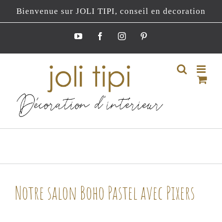
Passer
Bienvenue sur JOLI TIPI, conseil en decoration
au
contenu
YouTube
Facebook
Instagram
Pinterest
Notre salon Boho Pastel avec Pixers