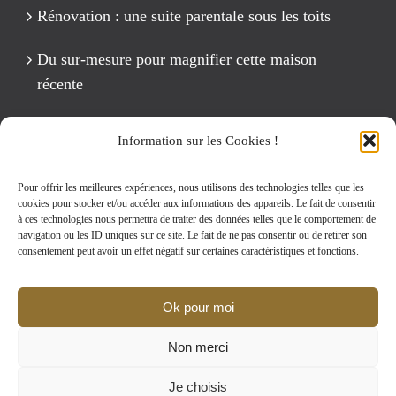
Rénovation : une suite parentale sous les toits
Du sur-mesure pour magnifier cette maison
récente
Un anniversaire Cirque Fête foraine
Information sur les Cookies !
Rénovation intégrale d’un appartement de 125 m2
Pour offrir les meilleures expériences, nous utilisons des technologies telles que les
cookies pour stocker et/ou accéder aux informations des appareils. Le fait de consentir
à ces technologies nous permettra de traiter des données telles que le comportement de
navigation ou les ID uniques sur ce site. Le fait de ne pas consentir ou de retirer son
Rechercher:
consentement peut avoir un effet négatif sur certaines caractéristiques et fonctions.
Ok pour moi
Non merci
MENTIONS LEGALES
|
D-CLIC © 2002-2024
Je choisis