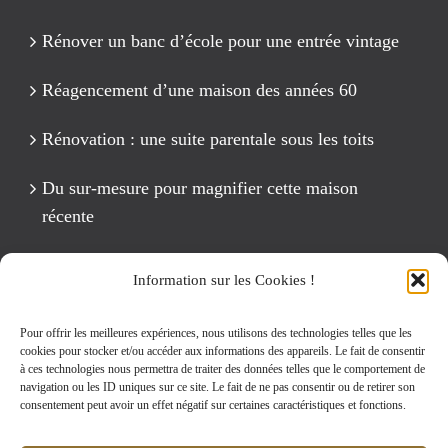
Rénover un banc d’école pour une entrée vintage
Réagencement d’une maison des années 60
Rénovation : une suite parentale sous les toits
Du sur-mesure pour magnifier cette maison
récente
Un anniversaire Cirque Fête foraine
Information sur les Cookies !
Rénovation intégrale d’un appartement de 125 m2
Pour offrir les meilleures expériences, nous utilisons des technologies telles que les
cookies pour stocker et/ou accéder aux informations des appareils. Le fait de consentir
à ces technologies nous permettra de traiter des données telles que le comportement de
navigation ou les ID uniques sur ce site. Le fait de ne pas consentir ou de retirer son
Rechercher:
consentement peut avoir un effet négatif sur certaines caractéristiques et fonctions.