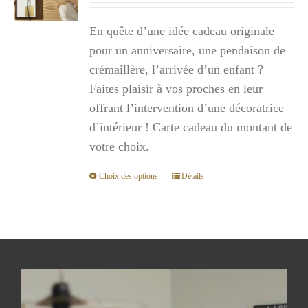
prix :
En quête d’une idée cadeau originale
300,00€
pour un anniversaire, une pendaison de
à
crémaillère, l’arrivée d’un enfant ?
1
Faites plaisir à vos proches en leur
000,00€
offrant l’intervention d’une décoratrice
d’intérieur ! Carte cadeau du montant de
votre choix.
Choix des options
Détails
Ce
produit
a
plusieurs
variations.
Les
options