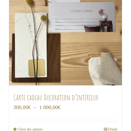
Carte cadeau Decoration d’intérieur
Plage
300,00
€
–
1 000,00
€
de
prix :
Choix des options
Détails
Ce