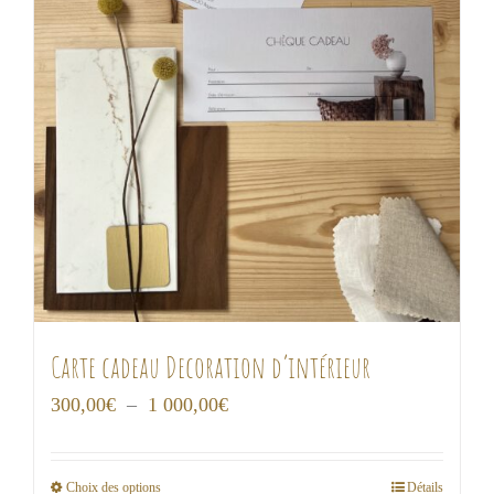
Carte cadeau Decoration d’intérieur
Plage
300,00
€
–
1 000,00
€
de
prix :
Choix des options
Détails
Ce