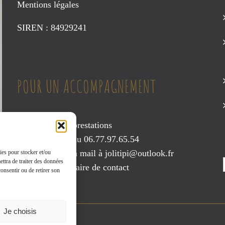
Mentions légales
SIREN : 84929241
POUR UN ACCOMPAGNEMENT
Consultez mes prestations
Contactez-moi au 06.77.97.65.54
Envoyez-moi un mail à
jolitipi@outlook.fr
ies pour stocker et/ou
ettra de traiter des données
ou via le
formulaire de contact
onsentir ou de retirer son
Je choisis