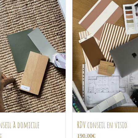
nseil à domicile
RDV conseil en visio
€
190,00
€