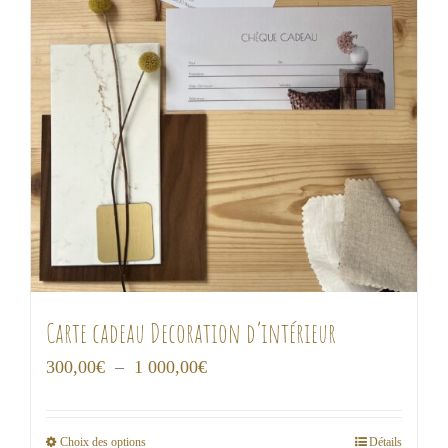
Carte cadeau Decoration d’intérieur
Plage
300,00
€
–
1 000,00
€
de
prix :
Choix des options
Détails
Ce