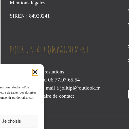
Mentions légales
SIREN : 84929241
POUR UN ACCOMPAGNEMENT
Consultez mes prestations
Contactez-moi au 06.77.97.65.54
Envoyez-moi un mail à
jolitipi@outlook.fr
ies pour stocker et/ou
ettra de traiter des données
ou via le
formulaire de contact
onsentir ou de retirer son
Je choisis