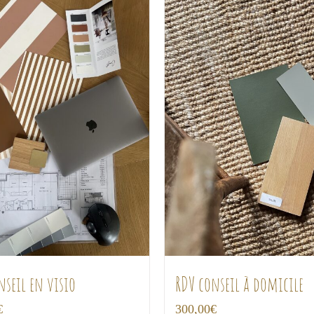
nseil en visio
RDV conseil à domicile
€
300,00
€