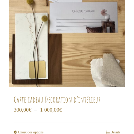
Carte cadeau Decoration d’intérieur
Plage
300,00
€
–
1 000,00
€
de
prix :
Choix des options
Détails
Ce