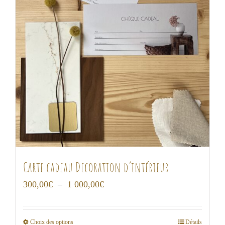
Carte cadeau Decoration d’intérieur
Plage
300,00
€
–
1 000,00
€
de
prix :
Choix des options
Détails
Ce