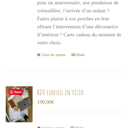
pour un anniversaire, une pendaison de
à
crémaillère, l’arrivée d’un enfant ?
1
Faites plaisir à vos proches en leur
000,00€
offrant l’intervention d’une décoratrice
d’intérieur ! Carte cadeau du montant de
votre choix.
Choix des options
Détails
Ce
produit
a
plusieurs
variations.
RDV conseil en visio
Save
Les
190,00
€
options
peuvent
être