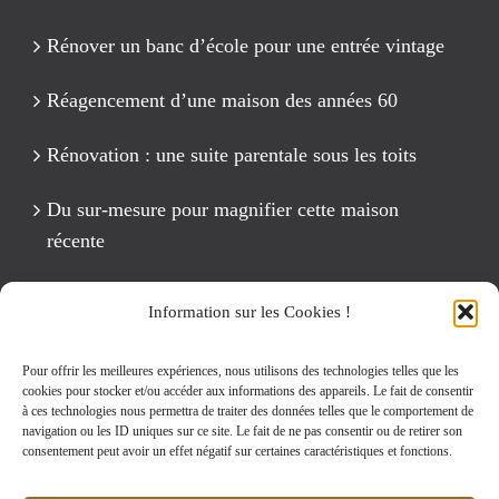
Rénover un banc d’école pour une entrée vintage
Réagencement d’une maison des années 60
Rénovation : une suite parentale sous les toits
Du sur-mesure pour magnifier cette maison
récente
Un anniversaire Cirque Fête foraine
Information sur les Cookies !
Rénovation intégrale d’un appartement de 125 m2
Pour offrir les meilleures expériences, nous utilisons des technologies telles que les
cookies pour stocker et/ou accéder aux informations des appareils. Le fait de consentir
à ces technologies nous permettra de traiter des données telles que le comportement de
navigation ou les ID uniques sur ce site. Le fait de ne pas consentir ou de retirer son
Rechercher:
consentement peut avoir un effet négatif sur certaines caractéristiques et fonctions.