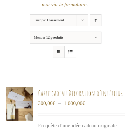
moi via le formulaire
.
Trier par
Classement
Montrer
12 produits
Carte cadeau Decoration d’intérieur
Plage
300,00
€
–
1 000,00
€
de
prix :
En quête d’une idée cadeau originale
300,00€