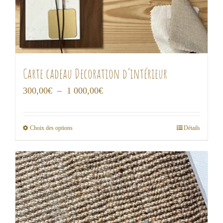
Carte cadeau Decoration d’intérieur
Plage
300,00
€
–
1 000,00
€
de
prix :
Choix des options
Détails
Ce
300,00€
produit
à
a
1
plusieurs
000,00€
variations.
Les
options