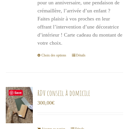
pour un anniversaire, une pendaison de
à
crémaillère, l’arrivée d’un enfant ?
1
Faites plaisir à vos proches en leur
000,00€
offrant l’intervention d’une décoratrice
d’intérieur ! Carte cadeau du montant de
votre choix.
Choix des options
Détails
Ce
produit
a
plusieurs
variations.
RDV conseil à domicile
Save
Les
300,00
€
options
peuvent
être