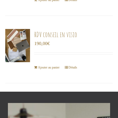
choisies
Ajouter au panier
Détails
sur
la
page
du
RDV conseil en visio
produit
190,00
€
Ajouter au panier
Détails