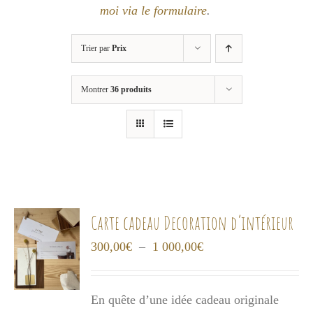
moi via le formulaire
.
Trier par
Prix
Montrer
36 produits
Carte cadeau Decoration d’intérieur
Plage
300,00
€
–
1 000,00
€
de
prix :
En quête d’une idée cadeau originale
300,00€