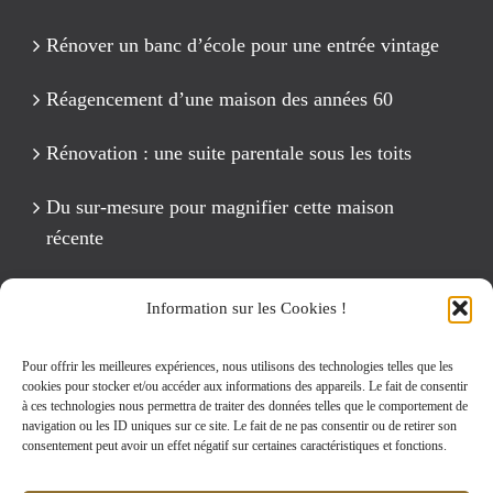
Rénover un banc d’école pour une entrée vintage
Réagencement d’une maison des années 60
Rénovation : une suite parentale sous les toits
Du sur-mesure pour magnifier cette maison
récente
Un anniversaire Cirque Fête foraine
Information sur les Cookies !
Rénovation intégrale d’un appartement de 125 m2
Pour offrir les meilleures expériences, nous utilisons des technologies telles que les
cookies pour stocker et/ou accéder aux informations des appareils. Le fait de consentir
à ces technologies nous permettra de traiter des données telles que le comportement de
navigation ou les ID uniques sur ce site. Le fait de ne pas consentir ou de retirer son
Rechercher:
consentement peut avoir un effet négatif sur certaines caractéristiques et fonctions.